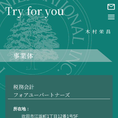
mail
Try for you
menu
木村栄昌
事業体
税務会計
フォアユーパートナーズ
所在地
吹田市江坂町1丁目12番1号5F