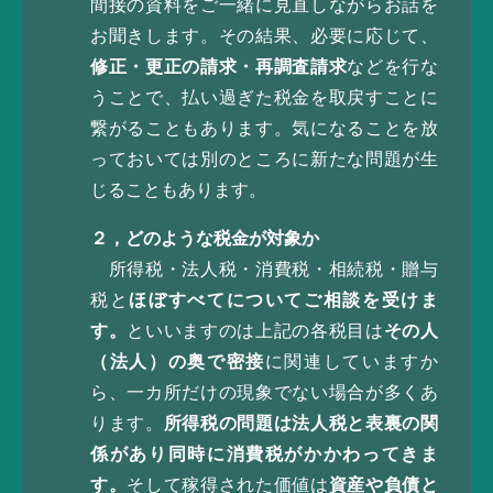
間接の資料をご一緒に見直しながらお話を
お聞きします。その結果、必要に応じて、
修正・更正の請求・再調査請求
などを行な
うことで、払い過ぎた税金を取戻すことに
繋がることもあります。気になることを放
っておいては別のところに新たな問題が生
じることもあります。
２，どのような税金が対象か
所得税・法人税・消費税・相続税・贈与
税と
ほぼすべてについてご相談を受けま
す。
といいますのは上記の各税目は
その人
（法人）の奥で密接
に関連していますか
ら、一カ所だけの現象でない場合が多くあ
ります。
所得税の問題は法人税と表裏の関
係があり同時に消費税がかかわってきま
す。
そして稼得された価値は
資産や負債と