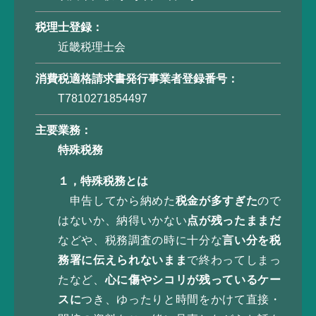
税理士登録
近畿税理士会
消費税適格請求書
発行事業者登録番号
T7810271854497
主要業務
特殊税務
１，特殊税務とは
申告してから納めた
税金が多すぎた
ので
はないか、納得いかない
点が残ったままだ
などや、税務調査の時に十分な
言い分を税
務署に伝えられないまま
で終わってしまっ
たなど、
心に傷やシコリが残っているケー
スに
つき、ゆったりと時間をかけて直接・