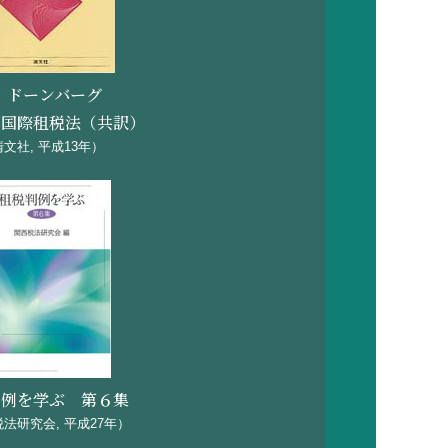
・ドーンバーグ
カ国際租税法（共訳）
文社, 平成13年）
判例を学ぶ 第６集
法研究会, 平成27年）