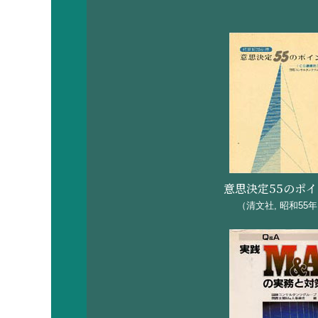
（東京・偕行社）
平成19年11月 「今
ル会議室）
平成19年9月「事業
平成19年3月「『事
ル会議室）
平成16年12月「質
意思決定55のポ
平成16年12月「税
（清文社, 昭和55
平成16年1月「経営
平成15年11月「いろ
平成15年10月「資金