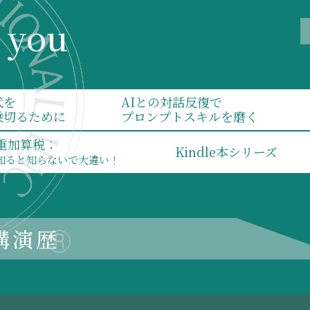
r you
代を
AIとの対話反復で
乗切るために
プロンプトスキルを磨く
重加算税：
Kindle本シリーズ
知ると知らないで大違い！
講演歴