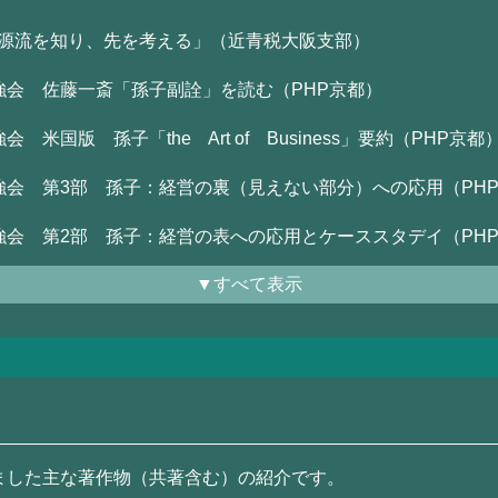
の源流を知り、先を考える」（近青税大阪支部）
強会 佐藤一斎「孫子副詮」を読む（PHP京都）
 米国版 孫子「the Art of Business」要約（PHP京都
勉強会 第3部 孫子：経営の裏（見えない部分）への応用（PH
勉強会 第2部 孫子：経営の表への応用とケーススタデイ（PH
▼すべて表示
勉強会 １部 孫子の入門・応用の序（PHP京都本社）
士という仕事」（大阪府立春日丘高校 藤蔭講座）
業承継をめぐる動き〜新承継法は使えるか？」（日本ヘルス江坂
年後半の経営者のチェックポイント！」（日本ヘルス江坂ビル会議
ました主な著作物（共著含む）の紹介です。
子の特徴と分析—MBA教科書 Sun Tzu and The Art of Bu