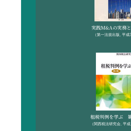
平成15年8月「直接
平成15年7月「相続
実践M&Aの実務
平成15年5月「財務諸
（第一法規出版, 平成
平成15年4月「スモ
平成13年11月「公営
租税判例を学ぶ 
（関西税法研究会, 平成