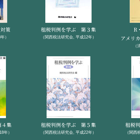
金融の具体的な方法」（吹田さんくす）
時精算課税制度」（吹田さんくす）
と対策
租税判例を学ぶ 第３集
R
表の見方」（JMS）
3年）
（関西税法研究会, 平成12年）
アメリ
（清
ールビジネスと孫子」（東京・偕行社）
企業の会計システム」（同志社大学）
第４集
租税判例を学ぶ 第５集
租税
18年）
（関西税法研究会, 平成22年）
（関西税