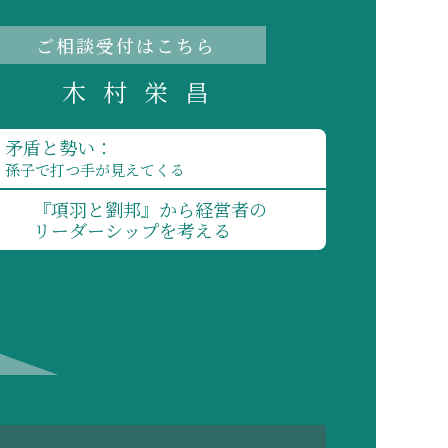
ご相談受付はこちら
木村栄昌
矛盾と勢い：
孫子で打つ手が見えてくる
『項羽と劉邦』から経営者の
リーダーシップを考える