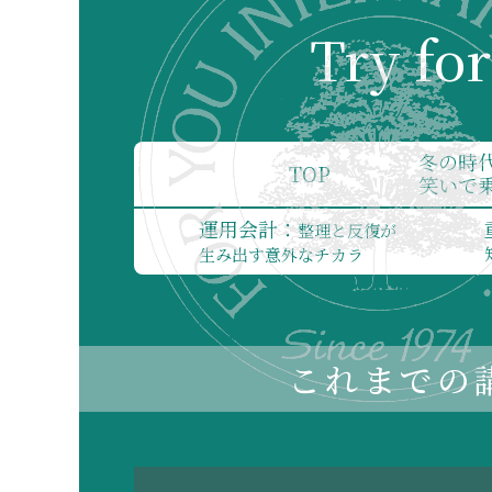
Try fo
冬の時
TOP
笑いで
運用会計：
整理と反復が
生み出す意外なチカラ
これまでの