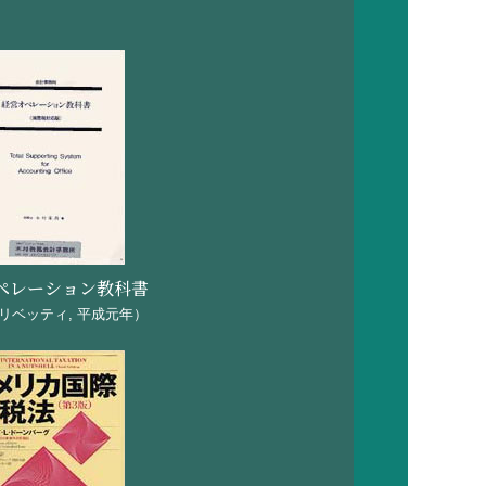
t2＞」（日本ヘルス江坂ビ
坂ビル会議室）
に—」（日本ヘルス江坂ビ
ペレーション教科書
リベッティ, 平成元年）