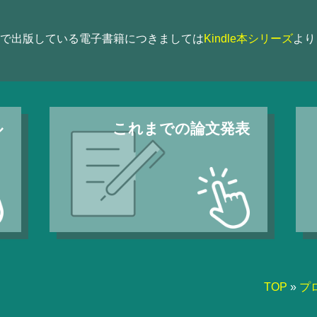
indleで出版している電子書籍につきましては
Kindle本シリーズ
より
ル
これまでの
論文発表
TOP
プ