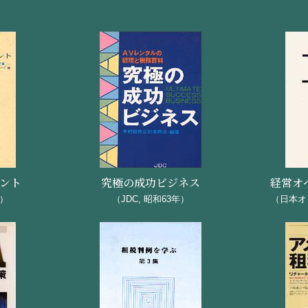
年のラストチャンス『贈与と税金』−実例による試算−＜贈与 par
承継の準備は何から始めるか＜ 贈与パート２＞」（日本ヘルス江
業継続』の要件とは—中小企業の転換期・廃業期を生き残るため
問検査権の適法要件について」（青税・竹の子会）
イント
究極の成功ビジネス
経営オ
務調査のポイント」（日本ヘルス江坂ビル会議室）
年）
（JDC, 昭和63年）
（日本オ
者に役立つ法改正の知識」（東京三菱 経営者懇話会）
いろな企業金融」（北区印刷業組合）
調達のしくみ」（吹田商工会議所）