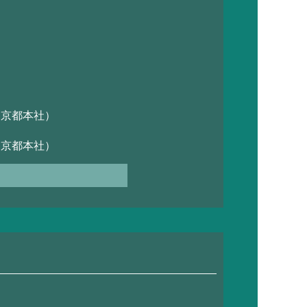
）
P京都本社）
P京都本社）
ビル会議室）
室）
siness—を題材にして
」